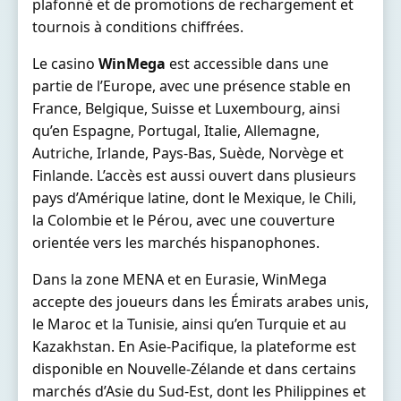
plafonné et de promotions de rechargement et
tournois à conditions chiffrées.
Le casino
WinMega
est accessible dans une
partie de l’Europe, avec une présence stable en
France, Belgique, Suisse et Luxembourg, ainsi
qu’en Espagne, Portugal, Italie, Allemagne,
Autriche, Irlande, Pays-Bas, Suède, Norvège et
Finlande. L’accès est aussi ouvert dans plusieurs
pays d’Amérique latine, dont le Mexique, le Chili,
la Colombie et le Pérou, avec une couverture
orientée vers les marchés hispanophones.
Dans la zone MENA et en Eurasie, WinMega
accepte des joueurs dans les Émirats arabes unis,
le Maroc et la Tunisie, ainsi qu’en Turquie et au
Kazakhstan. En Asie-Pacifique, la plateforme est
disponible en Nouvelle-Zélande et dans certains
marchés d’Asie du Sud-Est, dont les Philippines et