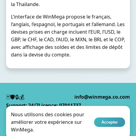
la Thaïlande.
L’interface de WinMega propose le français,
l’anglais, l’espagnol, le portugais et l’allemand. Les
devises prises en charge incluent l’EUR, l’USD, le
GBP, le CHF, le CAD, l’AUD, le MXN, le BRL et le COP,
avec affichage des soldes et des limites de dépôt
dans la devise du compte.
🃏
🛡️
🔒
💰
info@winmega.co.com
Support: 24/7
Licence: 07011737
Nous utilisons des cookies pour
Jouez de manière responsable.
améliorer votre expérience sur
Accepter
© 2015 -
2026
WinMega.
WinMega.